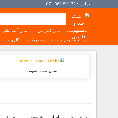
تماس :
72 891 362-071
صفحه نخست
سالن کنفرانس
سالن آمفی تئاتر
سیستم مسجد و هیئت
محصولات
گالری
م
سالن سینما عمومی
مرتب سازی بر اساس