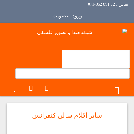
تماس :
72 891 362-071
ورود | عضویت
TOGGLE MENU
سایر اقلام سالن کنفرانس