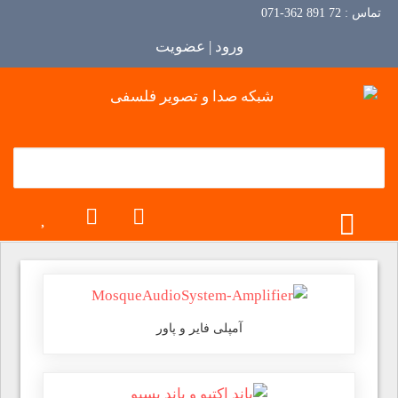
تماس :
72 891 362-071
ورود | عضویت
TOGGLE MENU
آمپلی فایر و پاور