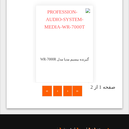
گیرنده بیسیم مدیا مدل WR-7000R
صفحه 1 از 2
»
›
‹
«