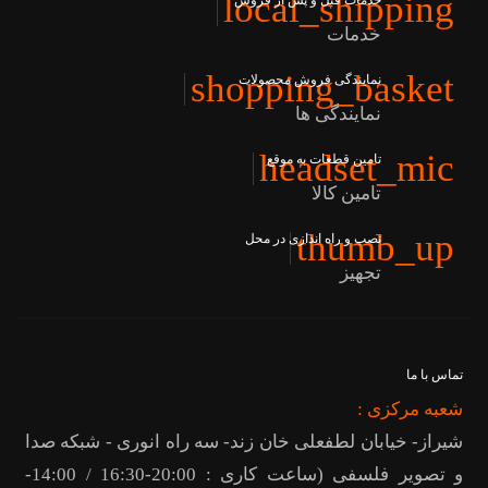
local_shipping
خدمات قبل و پس از فروش
خدمات
shopping_basket
نمایندگی فروش محصولات
نمایندگی ها
headset_mic
تامین قطعات به موقع
تامین کالا
thumb_up
نصب و راه اندازی در محل
تجهیز
تماس با ما
شعبه مرکزی :
شیراز- خیابان لطفعلی خان زند- سه راه انوری - شبکه صدا
و تصویر فلسفی (ساعت کاری : 20:00-16:30 / 14:00-