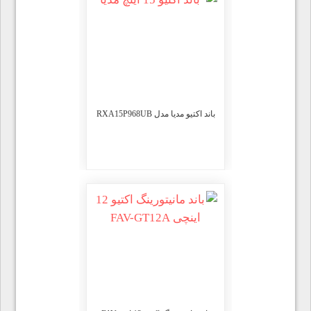
باند اکتیو مدیا مدل RXA15P968UB