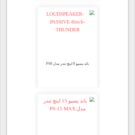
باند پسیو 8 اینچ تندر مدل PS8