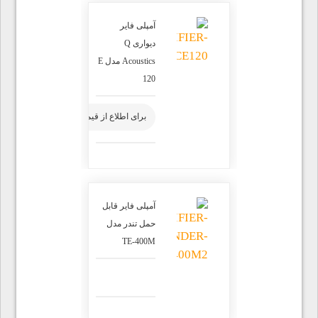
آمپلی فایر
دیواری Q
Acoustics مدل E
120
برای اطلاع از قیمت محصول تماس بگیرید
آمپلی فایر قابل
حمل تندر مدل
TE-400M