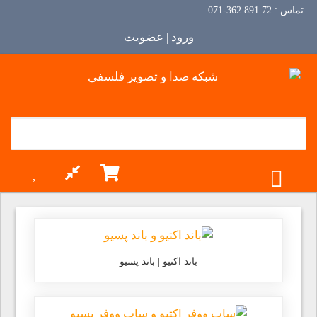
تماس :
72 891 362-071
ورود | عضویت
TOGGLE MENU
باند اکتیو | باند پسیو