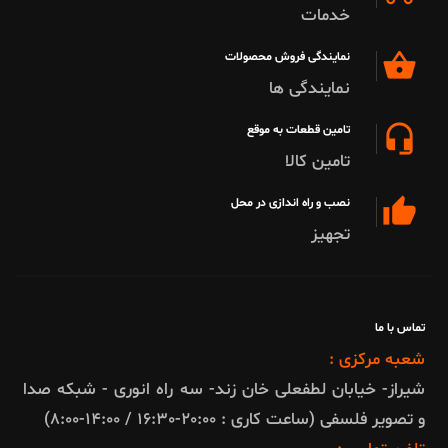
خدمات
shopping_basket
نمایندگی فروش محصولات
نمایندگی ها
headset_mic
تامین قطعات به موقع
تامین کالا
thumb_up
نصب و راه اندازی در محل
تجهیز
تماس با ما
شعبه مرکزی :
شیراز- خیابان لطفعلی خان زند- سه راه انوری - شبکه صدا
و تصویر فلسفی (ساعت کاری : 20:00-16:30 / 14:00-8:00)