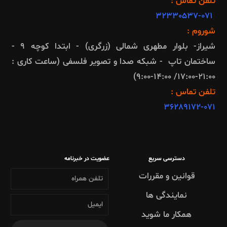
تلفن تماس :
32330537-071
شوروم :
شیراز- بلوار مطهری شمالی (زرگری) - ابتدا کوچه 9 -
ساختمان تاپ - شبکه صدا و تصویر فلسفی (ساعت کاری :
21:00-17:00/ 14:00-9:00)
تلفن تماس :
36289172
-071
دسترسی سریع
عضویت در خبرنامه
قوانین و مقررات
نمایندگی ها
همکار ما شوید