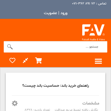
تماس :
72 891 362-071
ورود | عضویت
TOGGLE MENU
راهنمای خرید باند: حساسیت باند چیست؟
مشخصات
نگارش یافته توسط
مریم صداقت
تعداد بازدید: 8328