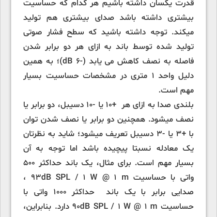
قدرت یکسان داشته باشیم هر کدام که حساسیت
بیشتری داشته باشد صدای بیشتری هم تولید
میکند. توجه داشته باشید که سطح فشار صوتی
تولید شده توسط باند به ازای هر دو برابر شدن
فاصله به نصف کاهش می یابد (-6 dB)؛ به همین
دلیل واحد 1 متری در مشخصات حساسیت بسیار
مهم است.
بلندی صدا به ازای هر +10 یا -10 دسیبل، دو برابر یا
نصف میشود. همچنین دو برابر یا نصف شدن توان
با +3 یا -3 دسیبل تعریف میشود؛ شاید به نظرتان
یک معادله نسبتا پیچیده باشد اما توجه به آن
بسیار مهم است. برای مثال، یک باند حداکثر 500
واتی با حساسیت 93dB SPL / 1 W @ 1 m ،
صدایی برابر با یک باند حداکثر 1000 واتی با
حساسیت 90dB SPL / 1 W @ 1 m دارد. بنابراین،