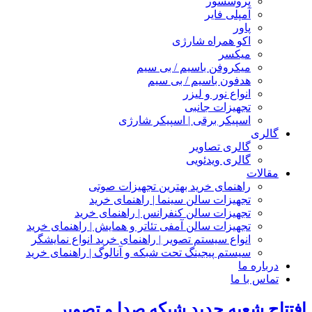
پروسسور
آمپلی فایر
پاور
اکو همراه شارژی
میکسر
میکروفن باسیم / بی سیم
هدفون باسیم / بی سیم
انواع نور و لیزر
تجهیزات جانبی
اسپیکر برقی | اسپیکر شارژی
گالری
گالری تصاویر
گالری ویدئویی
مقالات
راهنمای خرید بهترین تجهیزات صوتی
تجهیزات سالن سینما | راهنمای خرید
تجهیزات سالن کنفرانس | راهنمای خرید
تجهیزات سالن آمفی تئاتر و همایش | راهنمای خرید
انواع سیستم تصویر | راهنمای خرید انواع نمایشگر
سیستم پیجینگ تحت شبکه و آنالوگ | راهنمای خرید
درباره ما
تماس با ما
افتتاح شعبه جدید شبکه صدا و تصویر