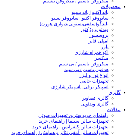
میکروفن باسیم / میکروفن بیسیم
محصولات
باند اکتیو | باند پسیو
سابووفر اکتیو | سابووفر پسیو
بلندگو(سقفی،ستونی،دیواری،هورن)
ویدئو پروژکتور
پروسسور
آمپلی فایر
پاور
اکو همراه شارژی
میکسر
میکروفن باسیم / بی سیم
هدفون باسیم / بی سیم
انواع نور و لیزر
تجهیزات جانبی
اسپیکر برقی | اسپیکر شارژی
گالری
گالری تصاویر
گالری ویدئویی
مقالات
راهنمای خرید بهترین تجهیزات صوتی
تجهیزات سالن سینما | راهنمای خرید
تجهیزات سالن کنفرانس | راهنمای خرید
تجهیزات سالن آمفی تئاتر و همایش | راهنمای خرید