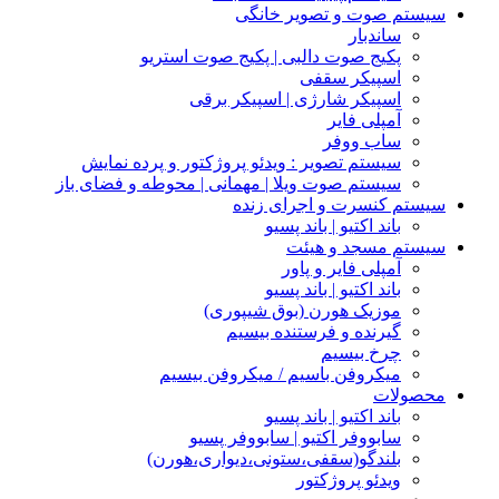
سیستم صوت و تصویر خانگی
ساندبار
پکیج صوت دالبی | پکیج صوت استریو
اسپیکر سقفی
اسپیکر شارژی | اسپیکر برقی
آمپلی فایر
ساب ووفر
سیستم تصویر : ویدئو پروژکتور و پرده نمایش
سیستم صوت ویلا | مهمانی | محوطه و فضای باز
سیستم کنسرت و اجرای زنده
باند اکتیو | باند پسیو
سیستم مسجد و هیئت
آمپلی فایر و پاور
باند اکتیو | باند پسیو
موزیک هورن (بوق شیپوری)
گیرنده و فرستنده بیسیم
چرخ بیسیم
میکروفن باسیم / میکروفن بیسیم
محصولات
باند اکتیو | باند پسیو
سابووفر اکتیو | سابووفر پسیو
بلندگو(سقفی،ستونی،دیواری،هورن)
ویدئو پروژکتور