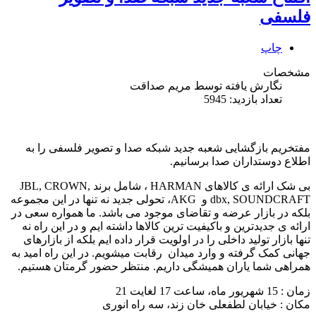
فلسفی
چاپ
مشخصات
نگارش یافته توسط
مریم صداقت
تعداد بازدید: 5945
مفتخریم بازگشایی شعبه جدید شبکه صدا و تصویر فلسفی را به
اطلاع دوستداران صدا برسانیم.
بی شک ارائه ی کالاهای HARMAN ، شامل برند JBL, CROWN,
dbx, SOUNDCRAFT و AKG، تحولی جدید نه تنها در این مجموعه
بلکه در بازار عرضه و تقاضای موجود می باشد. ما همواره سعی در
ارائه ی جدیدترین و باکیفیت ترین کالاها داشته ایم و در این راه نه
تنها بازار تولید داخلی را در اولویت قرار داده ایم بلکه از بازارهای
جهانی کمک گرفته و وارد میدان رقابت میشویم. در این راه امید به
همراهی شما یاران همیشگی داریم. منتظر حضور گرمتان هستیم.
زمان : 15 شهریور ماه، ساعت 17 لغایت 21
مکان : خیابان لطفعلی خان زند، سه راه انوری