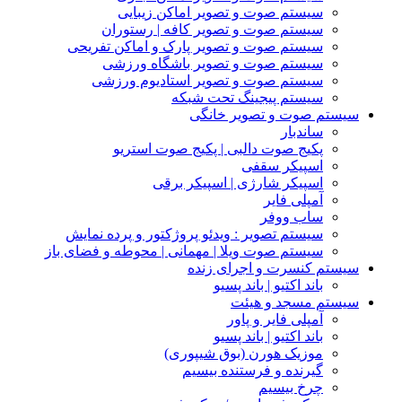
سیستم صوت و تصویر اماکن زیبایی
سیستم صوت و تصویر کافه | رستوران
سیستم صوت و تصویر پارک و اماکن تفریحی
سیستم صوت و تصویر باشگاه ورزشی
سیستم صوت و تصویر استادیوم ورزشی
سیستم پیجینگ تحت شبکه
سیستم صوت و تصویر خانگی
ساندبار
پکیج صوت دالبی | پکیج صوت استریو
اسپیکر سقفی
اسپیکر شارژی | اسپیکر برقی
آمپلی فایر
ساب ووفر
سیستم تصویر : ویدئو پروژکتور و پرده نمایش
سیستم صوت ویلا | مهمانی | محوطه و فضای باز
سیستم کنسرت و اجرای زنده
باند اکتیو | باند پسیو
سیستم مسجد و هیئت
آمپلی فایر و پاور
باند اکتیو | باند پسیو
موزیک هورن (بوق شیپوری)
گیرنده و فرستنده بیسیم
چرخ بیسیم