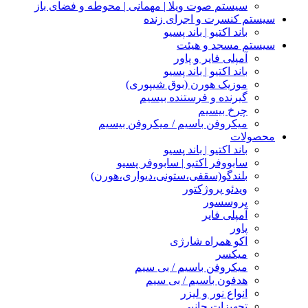
سیستم صوت ویلا | مهمانی | محوطه و فضای باز
سیستم کنسرت و اجرای زنده
باند اکتیو | باند پسیو
سیستم مسجد و هیئت
آمپلی فایر و پاور
باند اکتیو | باند پسیو
موزیک هورن (بوق شیپوری)
گیرنده و فرستنده بیسیم
چرخ بیسیم
میکروفن باسیم / میکروفن بیسیم
محصولات
باند اکتیو | باند پسیو
سابووفر اکتیو | سابووفر پسیو
بلندگو(سقفی،ستونی،دیواری،هورن)
ویدئو پروژکتور
پروسسور
آمپلی فایر
پاور
اکو همراه شارژی
میکسر
میکروفن باسیم / بی سیم
هدفون باسیم / بی سیم
انواع نور و لیزر
تجهیزات جانبی