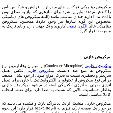
میکروفن دینامیکی فرکانس های میدرنج را افزایش و فرکانس باس
را کاهش میدهد؛ بنابراین شاید برای سازهایی که نیاز به صدای بیس
یا Low-end دارند چندان مناسب نباشد (البته میکروفن های دینامیکی
مخصوص این گونه سازها نیز وجود دارد). همچنین، میکروفن
دینامیکی غالبا
الگوی قطبی
کاریوید و تک جهتی دارند و باید نزدیک به
منبع صدا قرار گیرد.
میکروفن خازنی
میکروفن خازنی
(Condenser Microphine) را میتوان وفادارترین نوع
میکروفن به منبع صدا دانست.
میکروفن خازنی
عکس العمل
سریعتر و دقیقتری نسبت به تحرک امواج صوتی از خود نشان میدهد.
در این نوع میکروفن از تکنولوژی الکترواستاتیک یا خازن برای تبدیل
انرژی صوتی به انرژی الکتریکی استفاده میشود. میکروفن خازنی
بخاطر حساسیت بالایی که نسبت به صدا دارد برای ضبط انتخاب
کاملا مناسبی است.
میکروفن خازنی متشکل از یک دیافراگم نازک و کشیده می باشد که
در جوار یک صفحه نازک فلزی به نام backplate قرار دارد؛ این نحوه
قرارگیری منجر به ایجاد نوعی خازن میشود که بار الکتریکی مورد