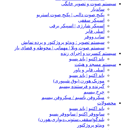
سیستم صوت و تصویر خانگی
ساندبار
پکیج صوت دالبی | پکیج صوت استریو
اسپیکر سقفی
اسپیکر شارژی | اسپیکر برقی
آمپلی فایر
ساب ووفر
سیستم تصویر : ویدئو پروژکتور و پرده نمایش
سیستم صوت ویلا | مهمانی | محوطه و فضای باز
سیستم کنسرت و اجرای زنده
باند اکتیو | باند پسیو
سیستم مسجد و هیئت
آمپلی فایر و پاور
باند اکتیو | باند پسیو
موزیک هورن (بوق شیپوری)
گیرنده و فرستنده بیسیم
چرخ بیسیم
میکروفن باسیم / میکروفن بیسیم
محصولات
باند اکتیو | باند پسیو
سابووفر اکتیو | سابووفر پسیو
بلندگو(سقفی،ستونی،دیواری،هورن)
ویدئو پروژکتور