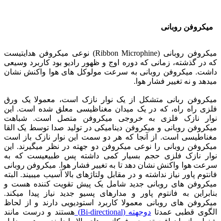
میکروفن روبانی
میکروفن روبانی (Ribbon Microphine) نوعی میکروفن هدایتیست
که در گذشته، زمانی که دوره اوج و ظهور رادیو بود کاربرد وسیعی
داشت. میکروفن روبانی به سرعت مولوکل های هوا واکنش نشان
میدهد و نه تغییر فشار هوا.
میکروفن ربانی متشکل از یک نوار نازک است، معمولا یک ورق
فلزی راه راه، که در یک میدان مغناظیسی معلق شده است. این
نوار نازک فلزی به خروجی میکروفن متصل است. شباهت
میکروفن روبانی و میکروفن دینامیکی در تولید صدا توسط یک القا
مغناطیسی است. از آنجا که هر دو سمت این نوار نازک باز است
میکروفن روبانی را نوعی میکروفن دو جهته در نظر میگیرند. این
نوار نازک فلزی حجم بسیار کمی داشته پس طبیعیست که به
سرعت هوا واکنش نشان دهد تا به تغییر فشار هوا. میکروفن روبانی
فانتوم پاور نیاز نداشته و در مقابل ولتاژهای بالا آسیب میبیند. البته
میکروفن های روبانی جدید شامل یک پیش تقویت کننده هست و
بنابراین به فانتوم پاور و مدارهای پسیو جدید نیاز پیدا میکند.
میکروفن های روبانی معمولا کاربرد استودیویی دارند و از لحاظ
الگوی قطبی عمدتا
دوجهته (Bi-directional)
هستند و درست مانند