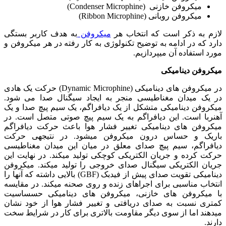
میکروفن خازنی (Condenser Microphine)
میکروفن روبانی (Ribbon Microphine)
لازم به ذکر است که انتخاب هر
میکروفن
به هدف کاربر بستگی
دارد که در ادامه به توضیح تکنولوژی به کار رفته در هر میکروفن و
مورد استفاده آن میپردازیم.
میکروفن دینامیکی
در میکروفن های دینامیکی (Dynamic Microphine) حرکت یک هادی
در یک میدان مغناطیسی منجر به ایجاد سیگنال صدا می شود.
میکروفن دینامیکی متشکل از یک دیافراگم، یک سیم پیچ صدا و یک
آهنربا است. این دیافراگم به یک سیم پیچ صوتی متصل است. در
میکروفن های دینامیکی تغییر فشار هوا باعث حرکت دیافراگم
باریک و حساس درون میکروفن می­شود. در نتیجه­ی حرکت
دیافراگم، سیم پیچ صدای معلق در میان این میدان مغناطیسی
حرکت کرده و جریان الکتریکی کوچکی تولید میکند. در نهایت این
جریان الکتریکی سیگنال صدای خروجی را تولید میکند. میکروفن
دینامیکی تقویت صدای پیش از فیدبک (GBF) بالایی داشته که آنها را
انتخاب مناسبی برای اجراهای زنده و روی صحنه میکند. در مقایسه
با میکروفن های خازنی، میکروفن های دینامیکی حسساسیت
کمتری نسبت به صدای دریافتی و تغییر فشار هوا از خود نشان
میدهند اما از سوی دیگر مقاومت بالاتری برای کار در شرایط سخت
دارند.