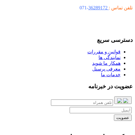
تلفن تماس :
36289172
-071
دسترسی سریع
قوانین و مقررات
نمایندگی ها
همکار ما شوید
معرفی پرسنل
خدمات ما
عضویت در خبرنامه