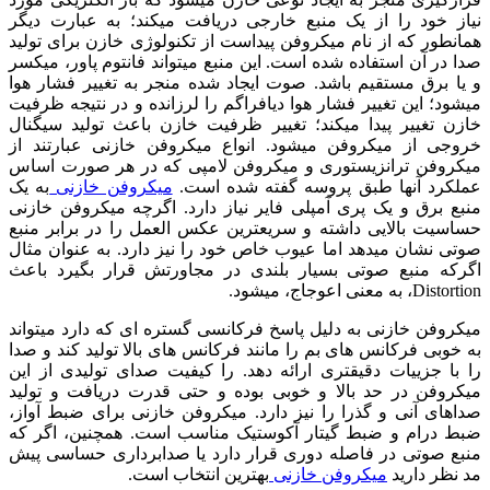
نیاز خود را از یک منبع خارجی دریافت میکند؛ به عبارت دیگر
همانطور که از نام میکروفن پیداست از تکنولوژی خازن برای تولید
صدا در آن استفاده شده است. این منبع میتواند فانتوم پاور، میکسر
و یا برق مستقیم باشد. صوت ایجاد شده منجر به تغییر فشار هوا
میشود؛ این تغییر فشار هوا دیافراگم را لرزانده و در نتیجه ظرفیت
خازن تغییر پیدا میکند؛ تغییر ظرفیت خازن باعث تولید سیگنال
خروجی از میکروفن میشود. انواع میکروفن خازنی عبارتند از
میکروفن ترانزیستوری و میکروفن لامپی که در هر صورت اساس
عملکرد آنها طبق پروسه گفته شده است.
میکروفن خازنی
به یک
منبع برق و یک پری آمپلی فایر نیاز دارد. اگرچه میکروفن خازنی
حساسیت بالایی داشته و سریعترین عکس العمل را در برابر منبع
صوتی نشان میدهد اما عیوب خاص خود را نیز دارد. به عنوان مثال
اگرکه منبع صوتی بسیار بلندی در مجاورتش قرار بگیرد باعث
Distortion، به معنی اعوجاج، میشود.
میکروفن خازنی به دلیل پاسخ فرکانسی گستره ای که دارد میتواند
به خوبی فرکانس های بم را مانند فرکانس های بالا تولید کند و صدا
را با جزییات دقیقتری ارائه دهد. را کیفیت صدای تولیدی از این
میکروفن در حد بالا و خوبی بوده و حتی قدرت دریافت و تولید
صداهای آنی و گذرا را نیز دارد. میکروفن خازنی برای ضبط آواز،
ضبط درام و ضبط گیتار آکوستیک مناسب است. همچنین، اگر که
منبع صوتی در فاصله دوری قرار دارد یا صدابرداری حساسی پیش
مد نظر دارید
میکروفن خازنی
بهترین انتخاب است.