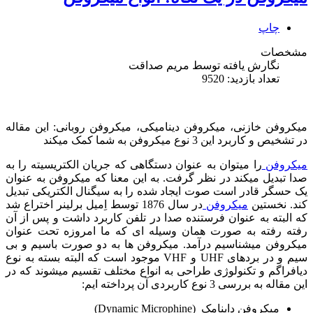
چاپ
مشخصات
نگارش یافته توسط
مریم صداقت
تعداد بازدید: 9520
میکروفن خازنی، میکروفن دینامیکی، میکروفن روبانی: این مقاله
در تشخیص و کاربرد این 3 نوع میکروفن به شما کمک میکند
میکروفن
را میتوان به عنوان دستگاهی که جریان الکتریسیته را به
صدا تبدیل میکند در نظر گرفت. به این معنا که میکروفن به عنوان
یک حسگر قادر است صوت ایجاد شده را به سیگنال الکتریکی تبدیل
کند. نخستین
میکروفن
در سال 1876 توسط اِمیل برلینر اختراع شد
که البته به عنوان فرستنده صدا در تلفن کاربرد داشت و پس از آن
رفته رفته به صورت همان وسیله ای که ما امروزه تحت عنوان
میکروفن میشناسیم درآمد. میکروفن ها به دو صورت باسیم و بی
سیم و در بردهای UHF و VHF موجود است که البته بسته به نوع
دیافراگم و تکنولوژی طراحی به انواع مختلف تقسیم میشوند که در
این مقاله به بررسی 3 نوع کاربردی آن پرداخته ایم:
میکروفن داینامک (Dynamic Microphine)