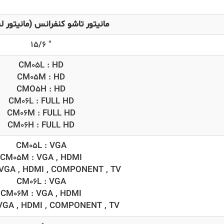
مانیتور تاشو کنفرانس (مانیتور ل
15/6 ″
CM05L : HD
CM05M : HD
CMO5H : HD
CM06L : FULL HD
CM06M : FULL HD
CM06H : FULL HD
CM05L : VGA
CM05M : VGA , HDMI
VGA , HDMI , COMPONENT , TV
CM06L : VGA
CM06M : VGA , HDMI
VGA , HDMI , COMPONENT , TV