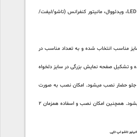
در سالن کنفرانس استفاده از 5 نوع نمایشگر متداول است: پرده نمایش برقی، تخته نمایش هوشمند،تلوزیون LED، ویدئووال، مانیتور کنفرانس (تاشو/لیفت/
سایز مناسب انتخاب شده و به تعداد مناسب در
 و تشکیل صفحه نمایش بزرگی در سایز دلخواه
در جلو حضار نصب میشود. امکان نصب به صورت
لازم به ذکر است که هر 5 مدل در ابعاد مختلف موجود است که با توجه به نیاز سالن سایز مناسب انتخاب میشود. همچنین امکان نصب و اسفاده همزمان 2