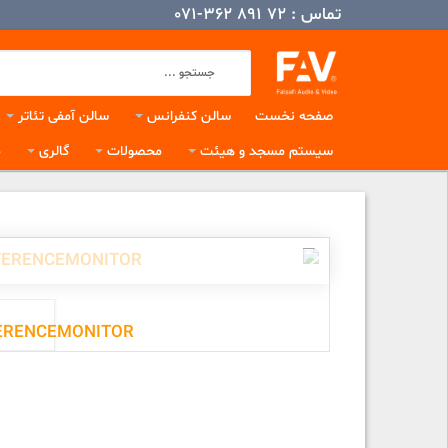
تماس :
72 891 362-071
صفحه نخست
سالن کنفرانس
سالن آمفی تئاتر
سیستم مسجد و هیئت
محصولات
گالری
م