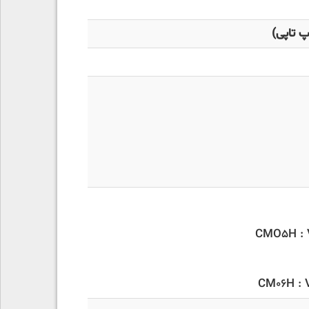
پ تاپی)
CMO5H : 
CM06H : 