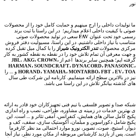
نور
ما تولیدات داخلی را ارج مینهیم و حمایت کامل خود را از محصولات
صوتی با کیفیت داخلی اعلام میداریم؛ در این راستا با ثبت برند
رسمی خود تحت عنوان
FAV
سعی در تولید محصولات صوتی
متناسب با نیاز داخلی داشتیم. در این راستا، مسیولیت دفتر فروش
مرکزی محصولات
تندر الکترونیک شیراز
را با کمال میل تقبل کرده
و جهت معرفی آن تمام تلاش خود را در نقطه به نقطه کشور به کار
گرفته ایم؛ همچنین سایر برندها اعم از
AKG، CROWN،
،
JBL
HARMAN، SOUNDCRAFT، DYNACORD، PANASONIC،
HORAND، YAMAHA، MONTARBO، FBT ، EV، TOA
و ... را
نیز در بالاترین سطح ارائه مینماییم. کارنامه این شرکت طی سال
های گذشته بیانگر تلاش در این راستا می باشد.
شبکه صدا و تصویر فلسفی با تیم فنی تجهیزکاران خود قادر به ارائه
ی بهترین خدمات در زمینه ی مشاوره، طراحی، نصب و راه اندازی
پکیج کامل سالن های همایش، کنفرانس، آمفی تئاتر و ... است. این
پکیج شامل دکوراسوین و مبلمان، آکوستیک سازی، سقف، کف و
دیوار، استیج، صوت، تصویر، نورو موارد احتمالی مد نظر کارفرما
است. پس از بازدید کارشناس مربوطه از مکان مورد نظر، نیاز آنجا