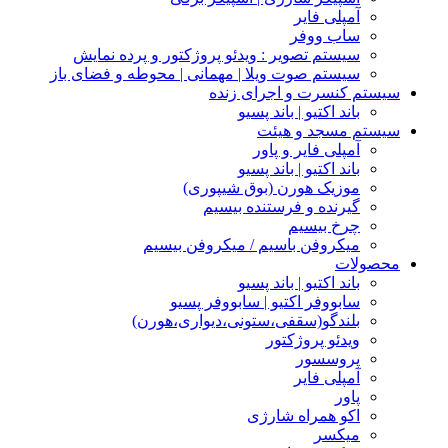
آمپلی فایر
ساب ووفر
سیستم تصویر : ویدئو پروژکتور و پرده نمایش
سیستم صوت ویلا | مهمانی | محوطه و فضای باز
سیستم کنسرت و اجرای زنده
باند اکتیو | باند پسیو
سیستم مسجد و هیئت
آمپلی فایر و پاور
باند اکتیو | باند پسیو
موزیک هورن (بوق شیپوری)
گیرنده و فرستنده بیسیم
چرخ بیسیم
میکروفن باسیم / میکروفن بیسیم
محصولات
باند اکتیو | باند پسیو
سابووفر اکتیو | سابووفر پسیو
بلندگو(سقفی،ستونی،دیواری،هورن)
ویدئو پروژکتور
پروسسور
آمپلی فایر
پاور
اکو همراه شارژی
میکسر