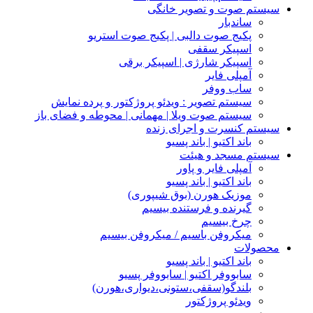
سیستم صوت و تصویر خانگی
ساندبار
پکیج صوت دالبی | پکیج صوت استریو
اسپیکر سقفی
اسپیکر شارژی | اسپیکر برقی
آمپلی فایر
ساب ووفر
سیستم تصویر : ویدئو پروژکتور و پرده نمایش
سیستم صوت ویلا | مهمانی | محوطه و فضای باز
سیستم کنسرت و اجرای زنده
باند اکتیو | باند پسیو
سیستم مسجد و هیئت
آمپلی فایر و پاور
باند اکتیو | باند پسیو
موزیک هورن (بوق شیپوری)
گیرنده و فرستنده بیسیم
چرخ بیسیم
میکروفن باسیم / میکروفن بیسیم
محصولات
باند اکتیو | باند پسیو
سابووفر اکتیو | سابووفر پسیو
بلندگو(سقفی،ستونی،دیواری،هورن)
ویدئو پروژکتور