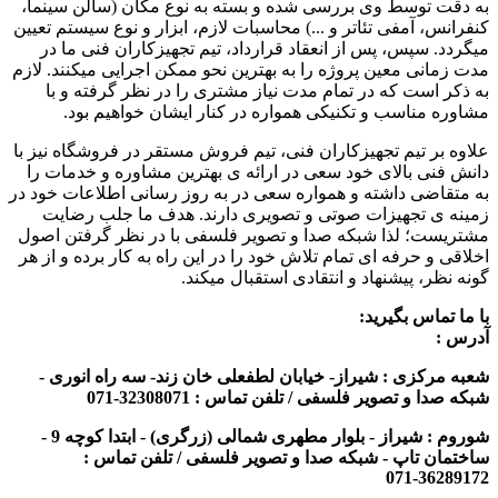
به دقت توسط وی بررسی شده و بسته به نوع مکان (سالن سینما،
کنفرانس، آمفی تئاتر و ...) محاسبات لازم، ابزار و نوع سیستم تعیین
میگردد. سپس، پس از انعقاد قرارداد، تیم تجهیزکاران فنی ما در
مدت زمانی معین پروژه را به بهترین نحو ممکن اجرایی میکنند. لازم
به ذکر است که در تمام مدت نیاز مشتری را در نظر گرفته و با
مشاوره مناسب و تکنیکی همواره در کنار ایشان خواهیم بود.
علاوه بر تیم تجهیزکاران فنی، تیم فروش مستقر در فروشگاه نیز با
دانش فنی بالای خود سعی در ارائه ی بهترین مشاوره و خدمات را
به متقاضی داشته و همواره سعی در به روز رسانی اطلاعات خود در
زمینه ی تجهیزات صوتی و تصویری دارند. هدف ما جلب رضایت
مشتریست؛ لذا شبکه صدا و تصویر فلسفی با در نظر گرفتن اصول
اخلاقی و حرفه ای تمام تلاش خود را در این راه به کار برده و از هر
گونه نظر، پیشنهاد و انتقادی استقبال میکند.
با ما تماس بگیرید:
آدرس :
شعبه مرکزی : شیراز- خیابان لطفعلی خان زند- سه راه انوری -
شبکه صدا و تصویر فلسفی / تلفن تماس : 32308071-071
شوروم : شیراز - بلوار مطهری شمالی (زرگری) - ابتدا کوچه 9 -
ساختمان تاپ - شبکه صدا و تصویر فلسفی / تلفن تماس :
36289172-071