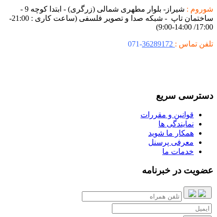
شوروم :
شیراز- بلوار مطهری شمالی (زرگری) - ابتدا کوچه 9 -
ساختمان تاپ - شبکه صدا و تصویر فلسفی (ساعت کاری : 21:00-
17:00/ 14:00-9:00)
تلفن تماس :
36289172
-071
دسترسی سریع
قوانین و مقررات
نمایندگی ها
همکار ما شوید
معرفی پرسنل
خدمات ما
عضویت در خبرنامه