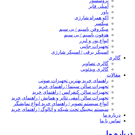
پروسسور
آمپلی فایر
پاور
اکو همراه شارژی
میکسر
میکروفن باسیم / بی سیم
هدفون باسیم / بی سیم
انواع نور و لیزر
تجهیزات جانبی
اسپیکر برقی | اسپیکر شارژی
گالری
گالری تصاویر
گالری ویدئویی
مقالات
راهنمای خرید بهترین تجهیزات صوتی
تجهیزات سالن سینما | راهنمای خرید
تجهیزات سالن کنفرانس | راهنمای خرید
تجهیزات سالن آمفی تئاتر و همایش | راهنمای خرید
انواع سیستم تصویر | راهنمای خرید انواع نمایشگر
سیستم پیجینگ تحت شبکه و آنالوگ | راهنمای خرید
درباره ما
تماس با ما
درباره ما