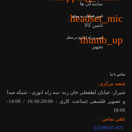
نمایندگی ها
headset_mic
تامین قطعات به موقع
تامین کالا
thumb_up
نصب و راه اندازی در محل
تجهیز
تماس با ما
شعبه مرکزی :
شیراز- خیابان لطفعلی خان زند- سه راه انوری - شبکه صدا
و تصویر فلسفی (ساعت کاری : 20:00-16:30 / 14:00-
8:00)
تلفن تماس :
32330537-071