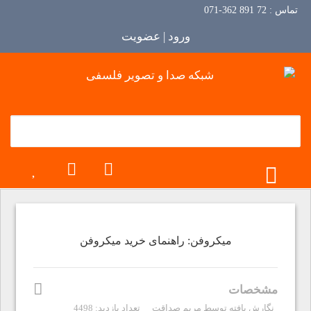
تماس :
72 891 362-071
ورود | عضویت
TOGGLE MENU
میکروفن: راهنمای خرید میکروفن
مشخصات
نگارش یافته توسط
مریم صداقت
تعداد بازدید: 4498